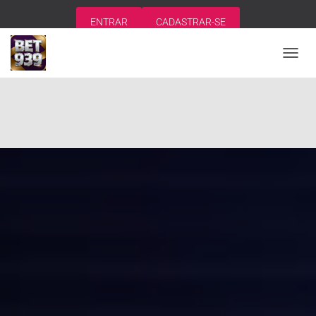
ENTRAR
CADASTRAR-SE
A
L
T
E
R
N
A
R
N
A
V
E
G
A
Ç
Ã
O