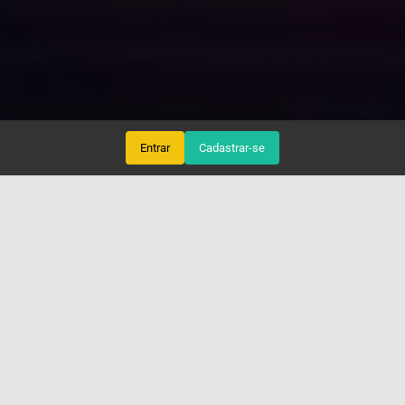
Entrar
Cadastrar-se