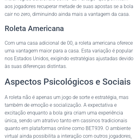
aos jogadores recuperar metade de suas apostas se a bola
cair no zero, diminuindo ainda mais a vantagem da casa.
Roleta Americana
Com uma casa adicional de 00, a roleta americana oferece
uma vantagem maior para a casa. Esta variação é popular
nos Estados Unidos, exigindo estratégias ajustadas devido
às suas diferenças distintas.
Aspectos Psicológicos e Sociais
A roleta não é apenas um jogo de sorte e estratégia, mas
também de emoção e socialização. A expectativa e
excitação enquanto a bola gira criam uma experiência
única, sendo um atrativo tanto em cassinos tradicionais
quanto em plataformas online como BET939. O ambiente
virtual ainda possibilita a interação com outros jogadores,