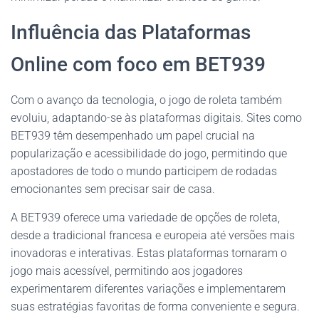
Influência das Plataformas
Online com foco em BET939
Com o avanço da tecnologia, o jogo de roleta também
evoluiu, adaptando-se às plataformas digitais. Sites como
BET939 têm desempenhado um papel crucial na
popularização e acessibilidade do jogo, permitindo que
apostadores de todo o mundo participem de rodadas
emocionantes sem precisar sair de casa.
A BET939 oferece uma variedade de opções de roleta,
desde a tradicional francesa e europeia até versões mais
inovadoras e interativas. Estas plataformas tornaram o
jogo mais acessível, permitindo aos jogadores
experimentarem diferentes variações e implementarem
suas estratégias favoritas de forma conveniente e segura.