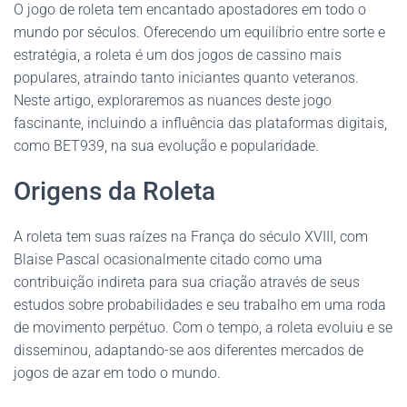
O jogo de roleta tem encantado apostadores em todo o
mundo por séculos. Oferecendo um equilíbrio entre sorte e
estratégia, a roleta é um dos jogos de cassino mais
populares, atraindo tanto iniciantes quanto veteranos.
Neste artigo, exploraremos as nuances deste jogo
fascinante, incluindo a influência das plataformas digitais,
como BET939, na sua evolução e popularidade.
Origens da Roleta
A roleta tem suas raízes na França do século XVIII, com
Blaise Pascal ocasionalmente citado como uma
contribuição indireta para sua criação através de seus
estudos sobre probabilidades e seu trabalho em uma roda
de movimento perpétuo. Com o tempo, a roleta evoluiu e se
disseminou, adaptando-se aos diferentes mercados de
jogos de azar em todo o mundo.