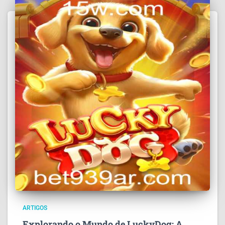
ARTIGOS
Explorando o Mundo de LuckyDog: A