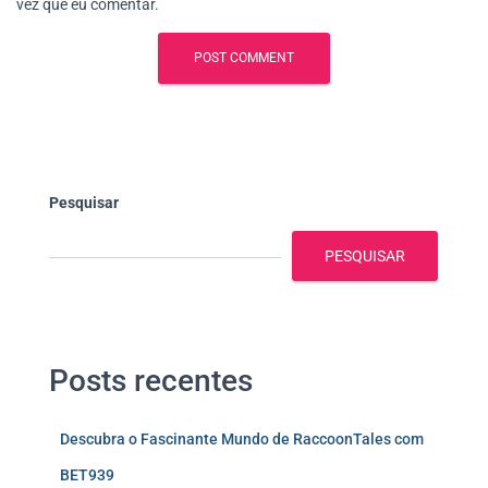
vez que eu comentar.
Pesquisar
PESQUISAR
Posts recentes
Descubra o Fascinante Mundo de RaccoonTales com
BET939