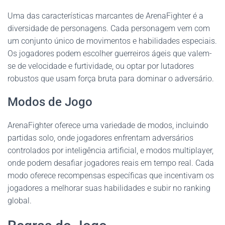
Uma das características marcantes de ArenaFighter é a
diversidade de personagens. Cada personagem vem com
um conjunto único de movimentos e habilidades especiais.
Os jogadores podem escolher guerreiros ágeis que valem-
se de velocidade e furtividade, ou optar por lutadores
robustos que usam força bruta para dominar o adversário.
Modos de Jogo
ArenaFighter oferece uma variedade de modos, incluindo
partidas solo, onde jogadores enfrentam adversários
controlados por inteligência artificial, e modos multiplayer,
onde podem desafiar jogadores reais em tempo real. Cada
modo oferece recompensas específicas que incentivam os
jogadores a melhorar suas habilidades e subir no ranking
global.