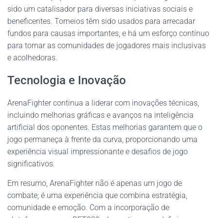
sido um catalisador para diversas iniciativas sociais e
beneficentes. Torneios têm sido usados para arrecadar
fundos para causas importantes, e há um esforço contínuo
para tornar as comunidades de jogadores mais inclusivas
e acolhedoras.
Tecnologia e Inovação
ArenaFighter continua a liderar com inovações técnicas,
incluindo melhorias gráficas e avanços na inteligência
artificial dos oponentes. Estas melhorias garantem que o
jogo permaneça à frente da curva, proporcionando uma
experiência visual impressionante e desafios de jogo
significativos.
Em resumo, ArenaFighter não é apenas um jogo de
combate; é uma experiência que combina estratégia,
comunidade e emoção. Com a incorporação de