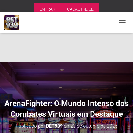
ENTRAR
CADASTRE-SE
A
L
T
E
R
N
A
R
N
A
V
E
G
A
ArenaFighter: O Mundo Intenso dos
Ç
Ã
Combates Virtuais em Destaque
O
Publicado por
BET939
on
23 de outubro de 2026