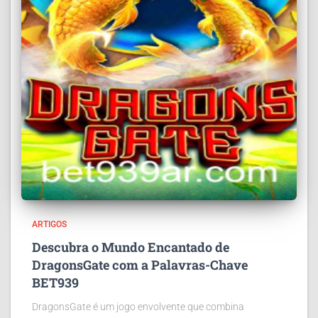
ARTIGOS
Descubra o Mundo Encantado de
DragonsGate com a Palavras-Chave
BET939
DragonsGate é um jogo envolvente que combina