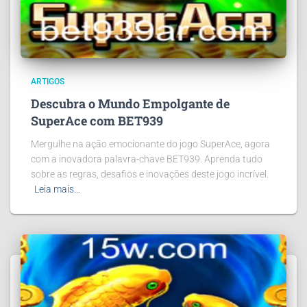
ARTIGOS
Descubra o Mundo Empolgante de
SuperAce com BET939
Mergulhe na ação emocionante do jogo SuperAce, agora
com a inovadora palavra-chave BET939. Aprenda tudo
sobre as regras, desafios e inovações deste jogo incrível.
Leia mais…