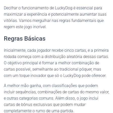
Decifrar o funcionamento de LuckyDog é essencial para
maximizar a experiência e potencialmente aumentar suas
vitórias. Vamos mergulhar nas regras fundamentais que
regem este jogo incrível.
Regras Básicas
Inicialmente, cada jogador recebe cinco cartas, e a primeira
rodada começa com a distribuição aleatória dessas cartas.
O objetivo principal é formar a melhor combinação de
cartas possível, semelhante ao tradicional pôquer, mas
com um toque inovador que só o LuckyDog pode oferecer.
A melhor mão ganha, com classificações que podem
incluir sequências, combinações de cartas do mesmo valor,
e outras categorias comuns. Além disso, o jogo inclui
cartas de bônus exclusivas que podem mudar
completamente o rumo de uma partida.