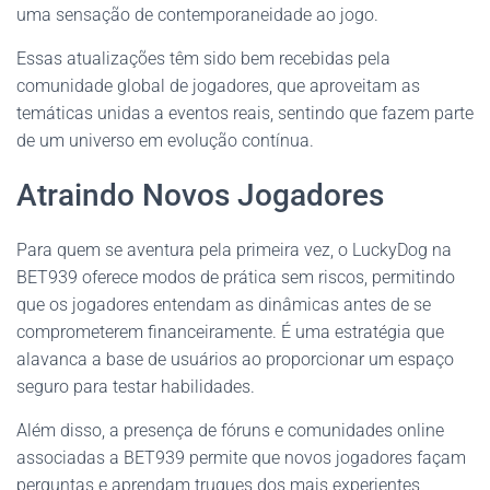
uma sensação de contemporaneidade ao jogo.
Essas atualizações têm sido bem recebidas pela
comunidade global de jogadores, que aproveitam as
temáticas unidas a eventos reais, sentindo que fazem parte
de um universo em evolução contínua.
Atraindo Novos Jogadores
Para quem se aventura pela primeira vez, o LuckyDog na
BET939 oferece modos de prática sem riscos, permitindo
que os jogadores entendam as dinâmicas antes de se
comprometerem financeiramente. É uma estratégia que
alavanca a base de usuários ao proporcionar um espaço
seguro para testar habilidades.
Além disso, a presença de fóruns e comunidades online
associadas a BET939 permite que novos jogadores façam
perguntas e aprendam truques dos mais experientes,