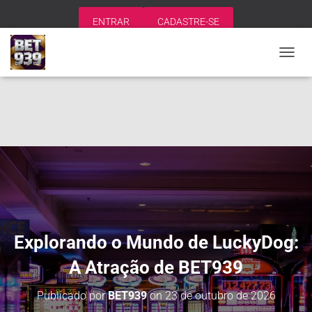
ENTRAR
CADASTRE-SE
A
L
T
E
R
N
A
R
N
A
V
E
G
A
Explorando o Mundo de LuckyDog:
Ç
Ã
A Atração de BET939
O
Publicado por
BET939
on
23 de outubro de 2026