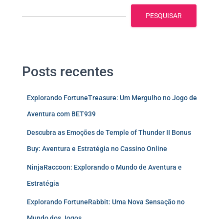
PESQUISAR
Posts recentes
Explorando FortuneTreasure: Um Mergulho no Jogo de
Aventura com BET939
Descubra as Emoções de Temple of Thunder II Bonus
Buy: Aventura e Estratégia no Cassino Online
NinjaRaccoon: Explorando o Mundo de Aventura e
Estratégia
Explorando FortuneRabbit: Uma Nova Sensação no
Mundo dos Jogos