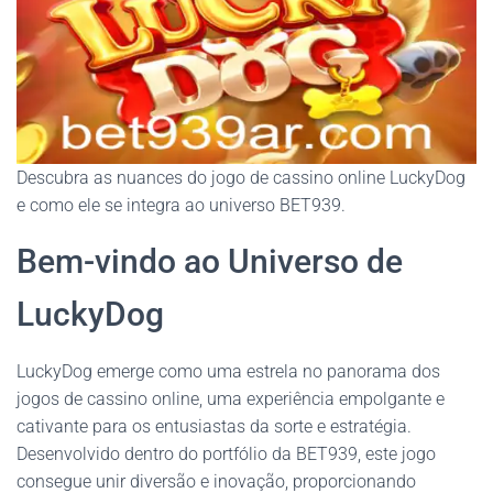
Descubra as nuances do jogo de cassino online LuckyDog
e como ele se integra ao universo BET939.
Bem-vindo ao Universo de
LuckyDog
LuckyDog emerge como uma estrela no panorama dos
jogos de cassino online, uma experiência empolgante e
cativante para os entusiastas da sorte e estratégia.
Desenvolvido dentro do portfólio da BET939, este jogo
consegue unir diversão e inovação, proporcionando