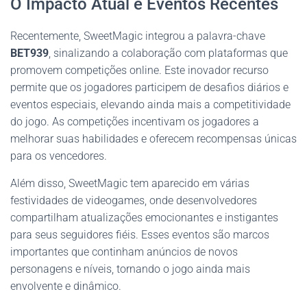
O Impacto Atual e Eventos Recentes
Recentemente, SweetMagic integrou a palavra-chave
BET939
, sinalizando a colaboração com plataformas que
promovem competições online. Este inovador recurso
permite que os jogadores participem de desafios diários e
eventos especiais, elevando ainda mais a competitividade
do jogo. As competições incentivam os jogadores a
melhorar suas habilidades e oferecem recompensas únicas
para os vencedores.
Além disso, SweetMagic tem aparecido em várias
festividades de videogames, onde desenvolvedores
compartilham atualizações emocionantes e instigantes
para seus seguidores fiéis. Esses eventos são marcos
importantes que continham anúncios de novos
personagens e níveis, tornando o jogo ainda mais
envolvente e dinâmico.