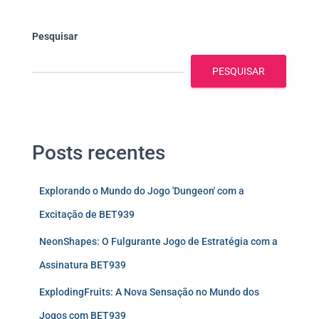
Pesquisar
PESQUISAR
Posts recentes
Explorando o Mundo do Jogo 'Dungeon' com a
Excitação de BET939
NeonShapes: O Fulgurante Jogo de Estratégia com a
Assinatura BET939
ExplodingFruits: A Nova Sensação no Mundo dos
Jogos com BET939