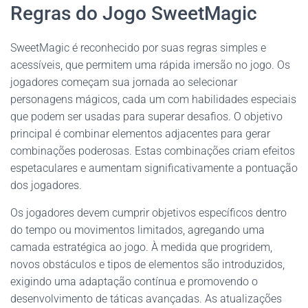
Regras do Jogo SweetMagic
SweetMagic é reconhecido por suas regras simples e
acessíveis, que permitem uma rápida imersão no jogo. Os
jogadores começam sua jornada ao selecionar
personagens mágicos, cada um com habilidades especiais
que podem ser usadas para superar desafios. O objetivo
principal é combinar elementos adjacentes para gerar
combinações poderosas. Estas combinações criam efeitos
espetaculares e aumentam significativamente a pontuação
dos jogadores.
Os jogadores devem cumprir objetivos específicos dentro
do tempo ou movimentos limitados, agregando uma
camada estratégica ao jogo. À medida que progridem,
novos obstáculos e tipos de elementos são introduzidos,
exigindo uma adaptação contínua e promovendo o
desenvolvimento de táticas avançadas. As atualizações