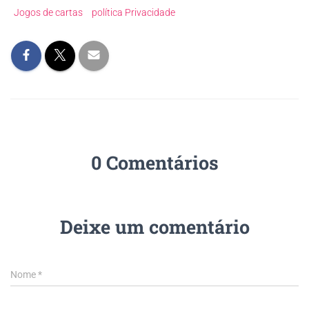
Jogos de cartas
política Privacidade
0 Comentários
Deixe um comentário
Nome
*