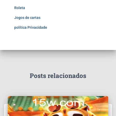
Roleta
Jogos de cartas
política Privacidade
Posts relacionados