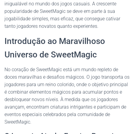
inigualável no mundo dos jogos casuais. A crescente
popularidade de SweetMagic se deve em parte à sua
jogabilidade simples, mas eficaz, que consegue cativar
tanto jogadores novatos quanto experientes.
Introdução ao Maravilhoso
Universo de SweetMagic
No coração de SweetMagic está um mundo repleto de
doces maravilhas e desafios mágicos. O jogo transporta os
jogadores para um reino colorido, onde o objetivo principal
é combinar elementos mágicos para acumular pontos e
desbloquear novos níveis. À medida que os jogadores
avançam, encontram criaturas intrigantes e participam de
eventos especiais celebrados pela comunidade de
SweetMagic.