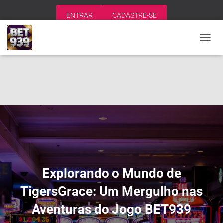
ENTRAR
CADASTRE-SE
A
L
T
E
R
N
A
R
N
A
V
E
G
A
Explorando o Mundo de
Ç
Ã
TigersGrace: Um Mergulho nas
O
Aventuras do Jogo BET939