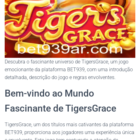
Descubra o fascinante universo de TigersGrace, um jogo
emocionante da plataforma BET939, com uma introdução
detalhada, descrição do jogo e regras envolventes.
Bem-vindo ao Mundo
Fascinante de TigersGrace
TigersGrace, um dos títulos mais cativantes da plataforma
BET939, proporciona aos jogadores uma experiência única