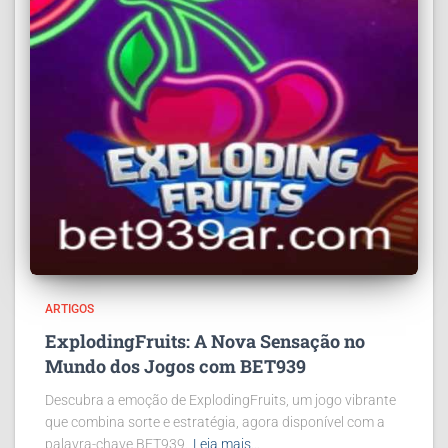
ARTIGOS
ExplodingFruits: A Nova Sensação no
Mundo dos Jogos com BET939
Descubra a emoção de ExplodingFruits, um jogo vibrante
que combina sorte e estratégia, agora disponível com a
palavra-chave BET939.
Leia mais…