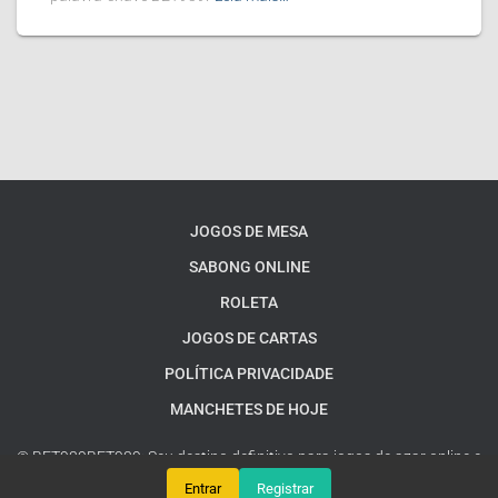
JOGOS DE MESA
SABONG ONLINE
ROLETA
JOGOS DE CARTAS
POLÍTICA PRIVACIDADE
MANCHETES DE HOJE
© BET939BET939: Seu destino definitivo para jogos de azar online e
apostas emocionantes
Mapa do site do Google
Entrar
Registrar