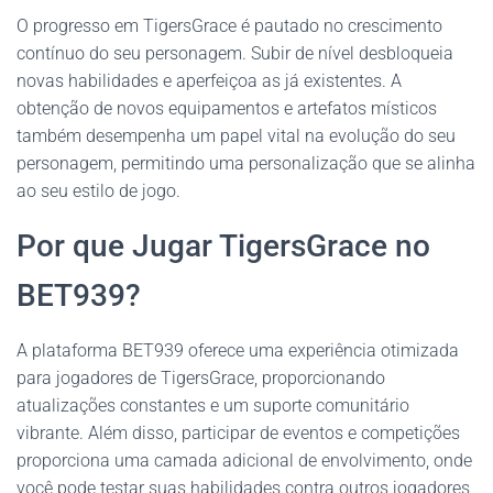
O progresso em TigersGrace é pautado no crescimento
contínuo do seu personagem. Subir de nível desbloqueia
novas habilidades e aperfeiçoa as já existentes. A
obtenção de novos equipamentos e artefatos místicos
também desempenha um papel vital na evolução do seu
personagem, permitindo uma personalização que se alinha
ao seu estilo de jogo.
Por que Jugar TigersGrace no
BET939?
A plataforma BET939 oferece uma experiência otimizada
para jogadores de TigersGrace, proporcionando
atualizações constantes e um suporte comunitário
vibrante. Além disso, participar de eventos e competições
proporciona uma camada adicional de envolvimento, onde
você pode testar suas habilidades contra outros jogadores