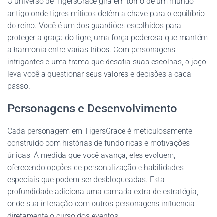
O universo de TigersGrace gira em torno de um mundo
antigo onde tigres míticos detêm a chave para o equilíbrio
do reino. Você é um dos guardiões escolhidos para
proteger a graça do tigre, uma força poderosa que mantém
a harmonia entre várias tribos. Com personagens
intrigantes e uma trama que desafia suas escolhas, o jogo
leva você a questionar seus valores e decisões a cada
passo.
Personagens e Desenvolvimento
Cada personagem em TigersGrace é meticulosamente
construído com histórias de fundo ricas e motivações
únicas. À medida que você avança, eles evoluem,
oferecendo opções de personalização e habilidades
especiais que podem ser desbloqueadas. Esta
profundidade adiciona uma camada extra de estratégia,
onde sua interação com outros personagens influencia
diretamente o curso dos eventos.