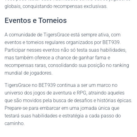
globais, conquistando recompensas exclusivas.
Eventos e Torneios
A comunidade de TigersGrace está sempre ativa, com
eventos e torneios regulares organizados por BET939.
Participar nesses eventos não só testa suas habilidades,
mas também oferece a chance de ganhar fama e
recompensas raras, consolidando sua posição no ranking
mundial de jogadores.
TigersGrace no BET939 continua a ser um marco no
universo dos jogos de aventura e RPG, atraindo aqueles
que são movidos pela busca de desafios e histórias épicas.
Prepare-se para embarcar em uma jornada única que
testará suas habilidades e estratégia a cada passo do
caminho.