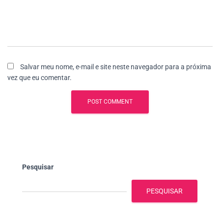
Salvar meu nome, e-mail e site neste navegador para a próxima
vez que eu comentar.
Pesquisar
PESQUISAR