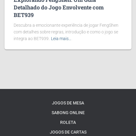
Detalhado do Jogo Envolvente com
BET939
Descubra a emocionante experiência de jogar FengShen
com detalhes sobre regras, introdução e como o jogo se
integra ao BET939.
Leia mais…
JOGOS DE MESA
SABONG ONLINE
ROLETA
JOGOS DE CARTAS