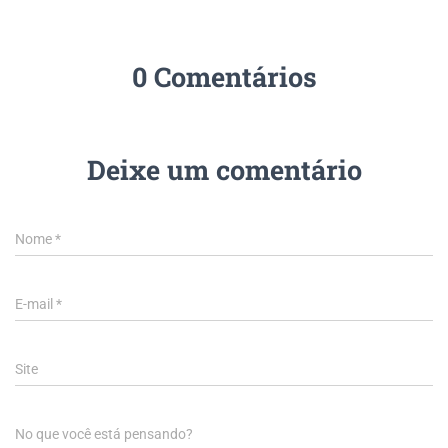
0 Comentários
Deixe um comentário
Nome
*
E-mail
*
Site
No que você está pensando?