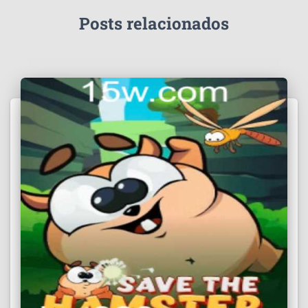
Posts relacionados