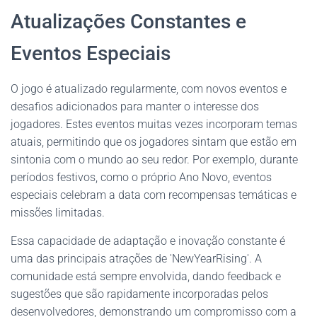
Atualizações Constantes e
Eventos Especiais
O jogo é atualizado regularmente, com novos eventos e
desafios adicionados para manter o interesse dos
jogadores. Estes eventos muitas vezes incorporam temas
atuais, permitindo que os jogadores sintam que estão em
sintonia com o mundo ao seu redor. Por exemplo, durante
períodos festivos, como o próprio Ano Novo, eventos
especiais celebram a data com recompensas temáticas e
missões limitadas.
Essa capacidade de adaptação e inovação constante é
uma das principais atrações de 'NewYearRising'. A
comunidade está sempre envolvida, dando feedback e
sugestões que são rapidamente incorporadas pelos
desenvolvedores, demonstrando um compromisso com a