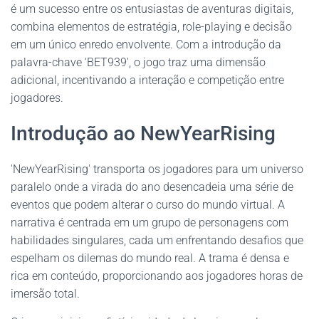
é um sucesso entre os entusiastas de aventuras digitais,
combina elementos de estratégia, role-playing e decisão
em um único enredo envolvente. Com a introdução da
palavra-chave 'BET939', o jogo traz uma dimensão
adicional, incentivando a interação e competição entre
jogadores.
Introdução ao NewYearRising
'NewYearRising' transporta os jogadores para um universo
paralelo onde a virada do ano desencadeia uma série de
eventos que podem alterar o curso do mundo virtual. A
narrativa é centrada em um grupo de personagens com
habilidades singulares, cada um enfrentando desafios que
espelham os dilemas do mundo real. A trama é densa e
rica em conteúdo, proporcionando aos jogadores horas de
imersão total.